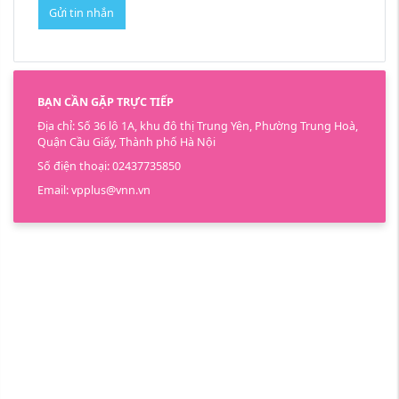
Gửi tin nhắn
BẠN CẦN GẶP TRỰC TIẾP
Địa chỉ: Số 36 lô 1A, khu đô thị Trung Yên, Phường Trung Hoà,
Quận Cầu Giấy, Thành phố Hà Nội
Số điện thoại: 02437735850
Email: vpplus@vnn.vn