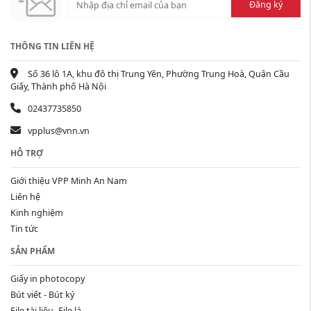
Đăng ký
THÔNG TIN LIÊN HỆ
Số 36 lô 1A, khu đô thị Trung Yên, Phường Trung Hoà, Quận Cầu
Giấy, Thành phố Hà Nội
02437735850
vpplus@vnn.vn
HỖ TRỢ
Giới thiệu VPP Minh An Nam
Liên hệ
Kinh nghiệm
Tin tức
SẢN PHẨM
Giấy in photocopy
Bút viết - Bút ký
File tài liệu- File lá