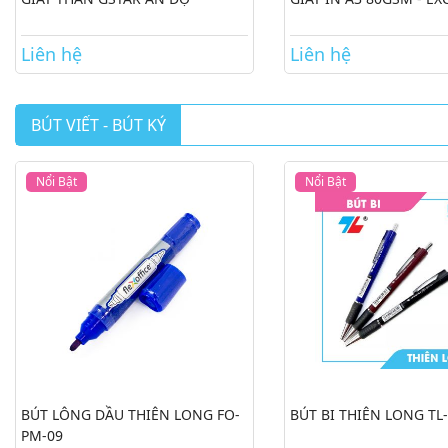
Liên hệ
Liên hệ
BÚT VIẾT - BÚT KÝ
Nổi Bật
Nổi Bật
BÚT LÔNG DẦU THIÊN LONG FO-
BÚT BI THIÊN LONG TL
PM-09