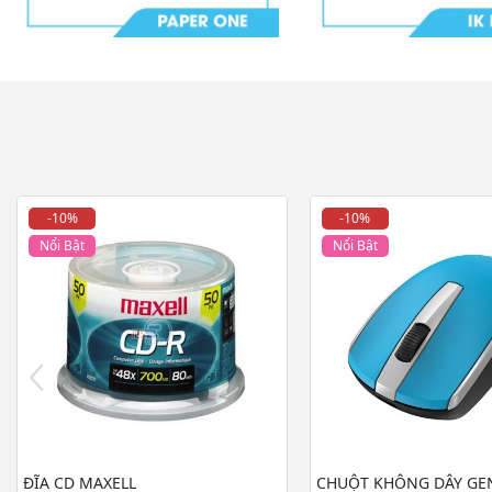
-10%
-10%
Nổi Bật
Nổi Bật
ĐĨA CD MAXELL
CHUỘT KHÔNG DÂY GE