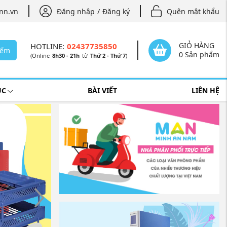
nn.vn
Đăng nhập
/
Đăng ký
Quên mật khẩu
GIỎ HÀNG
HOTLINE:
02437735850
iếm
0 Sản phẩm
(Online
8h30 - 21h
từ
Thứ 2 - Thứ 7
)
ỤC
BÀI VIẾT
LIÊN HỆ