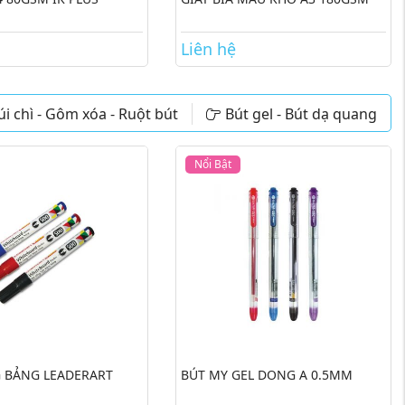
Liên hệ
úi chì - Gôm xóa - Ruột bút
Bút gel - Bút dạ quang
Nổi Bật
 BẢNG LEADERART
BÚT MY GEL DONG A 0.5MM