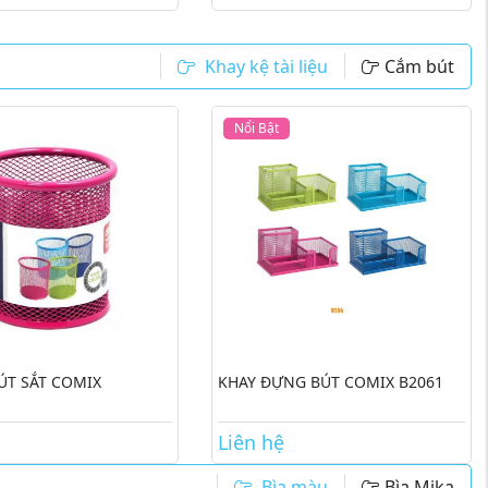
Khay kệ tài liệu
Cắm bút
Nổi Bật
ÚT SẮT COMIX
KHAY ĐỰNG BÚT COMIX B2061
Liên hệ
Bìa màu
Bìa Mika