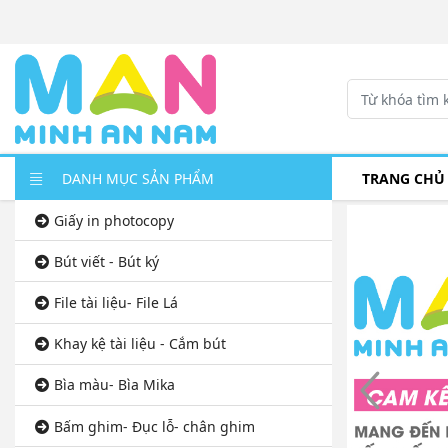
DANH MỤC SẢN PHẨM
TRANG CHỦ
Giấy in photocopy
Bút viết - Bút ký
File tài liệu- File Lá
Khay kệ tài liệu - Cắm bút
Bìa màu- Bìa Mika
Bấm ghim- Đục lỗ- chân ghim