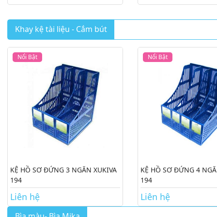
Khay kệ tài liệu - Cắm bút
Nổi Bật
Nổi Bật
KỆ HỒ SƠ ĐỨNG 3 NGĂN XUKIVA
KỆ HỒ SƠ ĐỨNG 4 NGĂ
194
194
Liên hệ
Liên hệ
Bìa màu- Bìa Mika