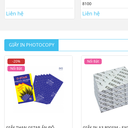
8100
Liên hệ
Liên hệ
GIẤY IN PHOTOCOPY
-20%
Nổi Bật
Nổi Bật
GIẤY THAN GSTAR ẤN ĐỘ
GIẤY IN A3 80GSM - EX