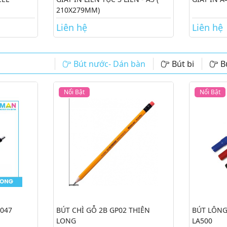
210X279MM)
Liên hệ
Liên hệ
Bút nước- Dán bàn
Bút bi
B
Nổi Bật
Nổi Bật
-047
BÚT CHÌ GỖ 2B GP02 THIÊN
BÚT LÔNG
LONG
LA500