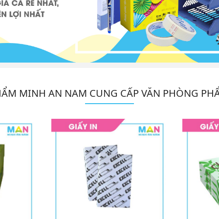
HẨM MINH AN NAM CUNG CẤP VĂN PHÒNG PH