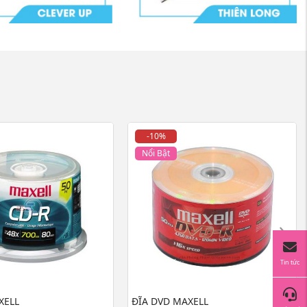
-10%
Nổi Bật
Tin tức
XELL
ĐĨA DVD MAXELL