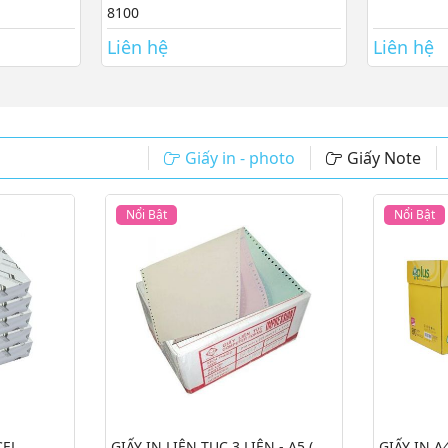
8100
Liên hệ
Liên hệ
Giấy in - photo
Giấy Note
Nổi Bật
Nổi Bật
CEL
GIẤY IN LIÊN TỤC 3 LIÊN - A5 (
GIẤY IN A