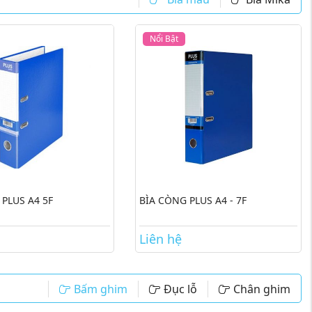
Nổi Bật
 PLUS A4 5F
BÌA CÒNG PLUS A4 - 7F
Liên hệ
Bấm ghim
Đục lỗ
Chân ghim