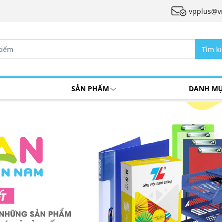
vpplus@v
Tìm k
SẢN PHẨM
DANH M