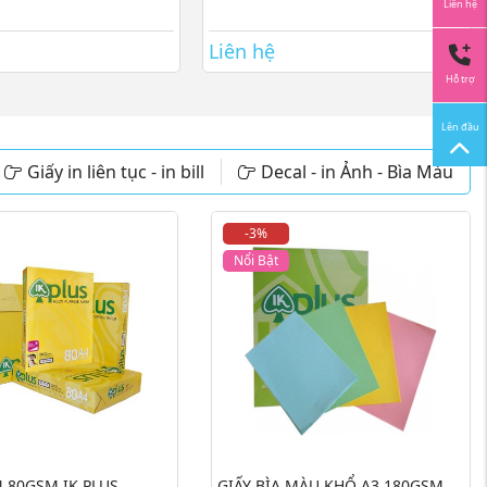
Liên hệ
Liên hệ
Hỗ trợ
Lên đầu
Giấy in liên tục - in bill
Decal - in Ảnh - Bìa Màu
-3%
Nổi Bật
4 80GSM IK PLUS
GIẤY BÌA MÀU KHỔ A3 180GSM