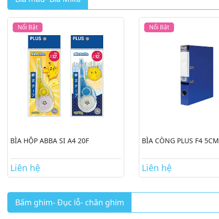
Nổi Bật
Nổi Bật
BÌA HỘP ABBA SI A4 20F
BÌA CÒNG PLUS F4 5CM
Liên hệ
Liên hệ
Bấm ghim- Đục lỗ- chân ghim