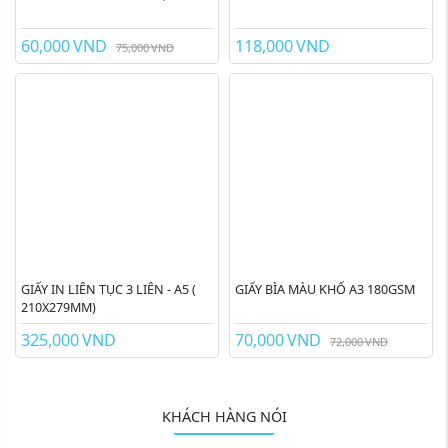
60,000
VND
118,000
VND
75,000
VND
GIẤY IN LIÊN TỤC 3 LIÊN - A5 (
GIẤY BÌA MÀU KHỔ A3 180GSM
210X279MM)
325,000
VND
70,000
VND
72,000
VND
KHÁCH HÀNG NÓI