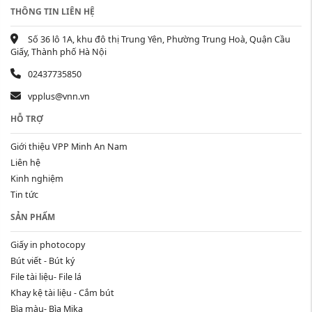
THÔNG TIN LIÊN HỆ
Số 36 lô 1A, khu đô thị Trung Yên, Phường Trung Hoà, Quận Cầu
Giấy, Thành phố Hà Nội
02437735850
vpplus@vnn.vn
HỖ TRỢ
Giới thiệu VPP Minh An Nam
Liên hệ
Kinh nghiệm
Tin tức
SẢN PHẨM
Giấy in photocopy
Bút viết - Bút ký
File tài liệu- File lá
Khay kệ tài liệu - Cắm bút
Bìa màu- Bìa Mika