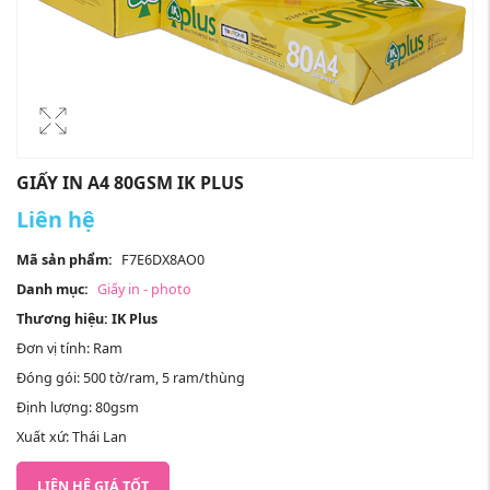
GIẤY IN A4 80GSM IK PLUS
Liên hệ
Mã sản phẩm:
F7E6DX8AO0
Danh mục:
Giấy in - photo
Thương hiệu: IK Plus
Đơn vị tính: Ram
Đóng gói: 500 tờ/ram, 5 ram/thùng
Định lượng: 80gsm
Xuất xứ: Thái Lan
LIÊN HỆ GIÁ TỐT