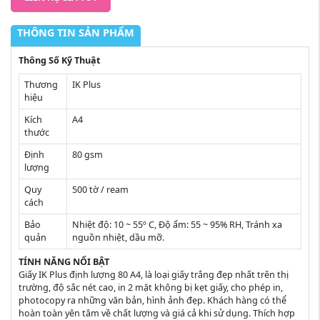
THÔNG TIN SẢN PHẨM
Thông Số Kỹ Thuật
Thương
IK Plus
hiệu
Kích
A4
thước
Định
80 gsm
lượng
Quy
500 tờ / ream
cách
Bảo
Nhiệt độ: 10 ~ 55º C, Độ ẩm: 55 ~ 95% RH, Tránh xa
quản
nguồn nhiệt, dầu mỡ.
TÍNH NĂNG NỔI BẬT
Giấy IK Plus định lượng 80 A4, là loại giấy trắng đẹp nhất trên thị
trường, độ sắc nét cao, in 2 mặt không bị kẹt giấy, cho phép in,
photocopy ra những văn bản, hình ảnh đẹp. Khách hàng có thể
hoàn toàn yên tâm về chất lượng và giá cả khi sử dụng. Thích hợp