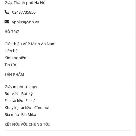
Giấy, Thành phố Hà Nội
02437735850
vpplus@vnn.vn
HỖ TRỢ
Giới thiệu VPP Minh An Nam
Liên hệ
Kinh nghiệm
Tin tức
SẢN PHẨM
Giấy in photocopy
Bút viết - Bút ký
File tài liệu- File lá
Khay kệ tài liệu - Cắm bút
Bìa màu- Bìa Mika
KẾT NỐI VỚI CHÚNG TÔI