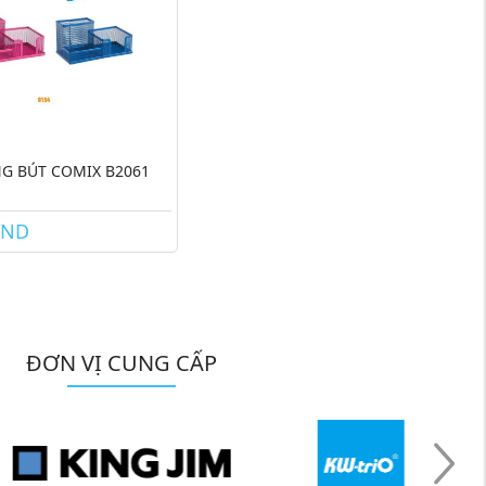
G BÚT COMIX B2061
VND
ĐƠN VỊ CUNG CẤP
n phẩm của Minh An Nam được 02 năm nay,
m thấy Minh An Nam bán hàng rất chất lượng,