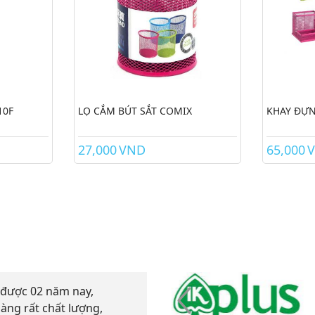
10F
LỌ CẮM BÚT SẮT COMIX
KHAY ĐỰN
27,000
VND
65,000
được 02 năm nay,
Công ty mình đã mua sả
àng rất chất lượng,
đối vớ icá nhân mình cả