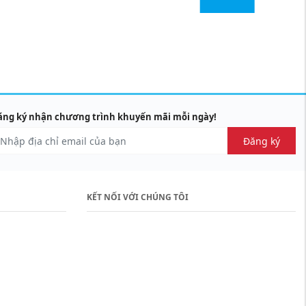
ùng nhiệt tình và vui tính. Sẽ luôn ủng hộ Minh
CÔNG TY TNHH THỰC PHẨM VĂM VÂN
ăng ký nhận chương trình khuyến mãi mỗi ngày!
Đăng ký
KẾT NỐI VỚI CHÚNG TÔI