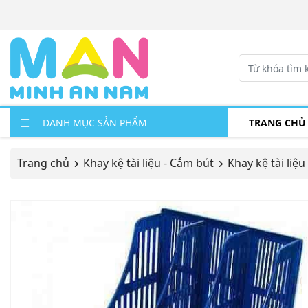
DANH MỤC SẢN PHẨM
TRANG CHỦ
Trang chủ
Khay kệ tài liệu - Cắm bút
Khay kệ tài liệu