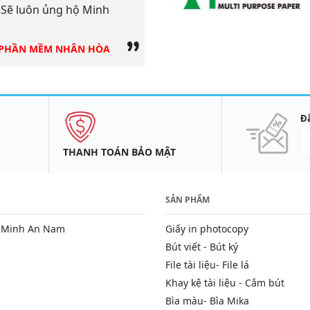
. Sẽ luôn ủng hộ Minh
nhân viên giao hàng vô c
An Nam !!!
 PHẦN MỀM NHÂN HÒA
Đ
THANH TOÁN BẢO MẬT
SẢN PHẨM
P Minh An Nam
Giấy in photocopy
Bút viết - Bút ký
File tài liệu- File lá
Khay kệ tài liệu - Cắm bút
Bìa màu- Bìa Mika