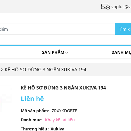
vpplus@v
Tìm k
SẢN PHẨM
DANH M
KỆ HỒ SƠ ĐỨNG 3 NGĂN XUKIVA 194
KỆ HỒ SƠ ĐỨNG 3 NGĂN XUKIVA 194
Liên hệ
Mã sản phẩm:
ZRXYKDGBTF
Danh mục:
Khay kệ tài liệu
Thương hiệu : Xukiva