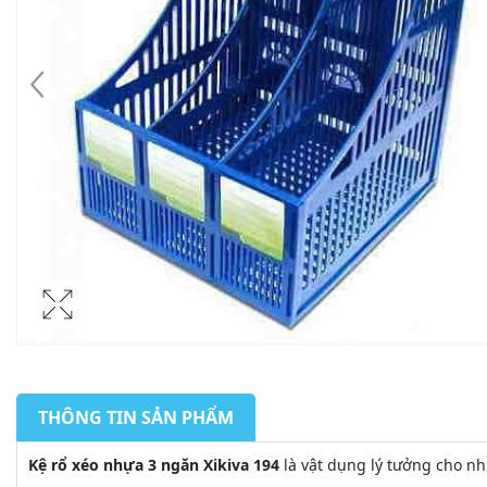
THÔNG TIN SẢN PHẨM
Kệ rổ xéo nhựa 3 ngăn Xikiva 194
là vật dụng lý tưởng cho nhu