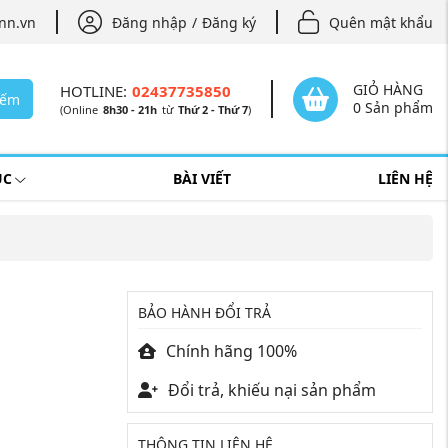
nn.vn
Đăng nhập
/
Đăng ký
Quên mật khẩu
GIỎ HÀNG
HOTLINE:
02437735850
iếm
0 Sản phẩm
(Online
8h30 - 21h
từ
Thứ 2 - Thứ 7
)
ỤC
BÀI VIẾT
LIÊN HỆ
BẢO HÀNH ĐỔI TRẢ
Chính hãng 100%
Đổi trả, khiếu nại sản phẩm
THÔNG TIN LIÊN HỆ